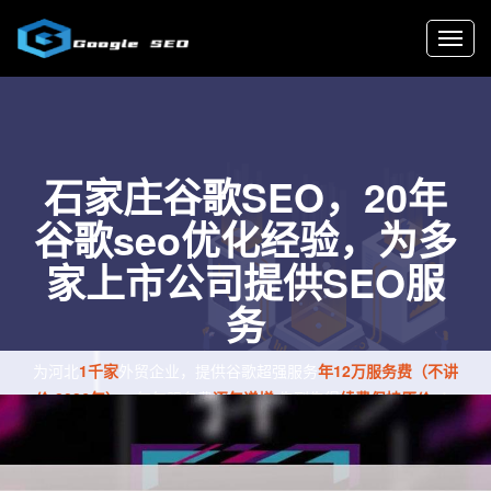
石家庄谷歌SEO，20年
谷歌seo优化经验，为多
家上市公司提供SEO服
务
为河北
1千家
外贸企业，提供谷歌超强服务
年12万服务费（不讲
价 2026年）
，每年服务费
逐年递增
,先到先得
续费保持原价
~！
找Google Seo提供外贸行业
谷歌优化
，全场景一站式网站解决
方案
如果你在别人那做的
没有效果
，在没跟我合作之前请务必不要
放