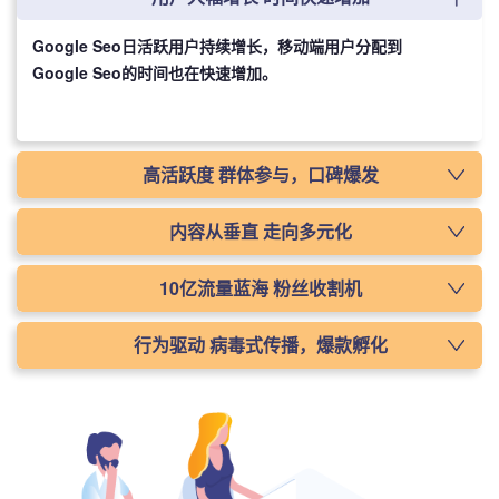
Google Seo日活跃用户持续增长，移动端用户分配到
Google Seo的时间也在快速增加。
高活跃度 群体参与，口碑爆发
Google Seo日均启动次数最高达8次，兴趣相投的用户形成了紧密
内容从垂直 走向多元化
的粉丝关联，用户黏性、活跃度、互动参与度均高于其他视频形态
视频内容多元化，明星、达人、 PGC作者共同为Google Seo输出
10亿流量蓝海 粉丝收割机
高质 量、有趣、搞笑的内容。
Google SeoGoogle Seo拥有1 0亿级别的流量洼地，目前还有很大
行为驱动 病毒式传播，爆款孵化
的发展空间，越先进入，越早收获精准粉丝。
病毒式的传播方式，缩短了品牌广告路径， 让用户从围观到主动参
与，利用抖 音独有的传播路径驱动用户行为，快速 孵化爆款。