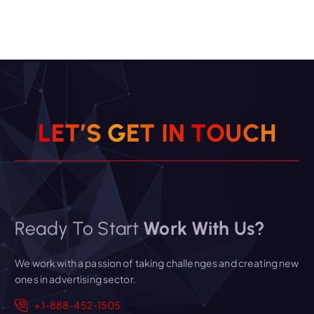
L
E
T
’
S
G
E
T
I
N
T
O
U
C
H
Ready To Start
Work With Us?
We work with a passion of taking challenges and creating new
ones in advertising sector.
+1-888-452-1505