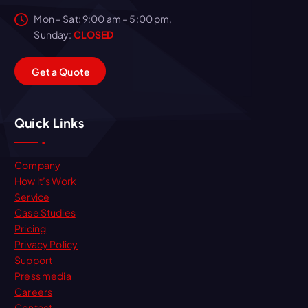
Mon – Sat: 9:00 am – 5:00 pm,
Sunday:
CLOSED
G
e
t
a
Q
u
o
t
e
Quick Links
Company
How it’s Work
Service
Case Studies
Pricing
Privacy Policy
Support
Press media
Careers
Contact