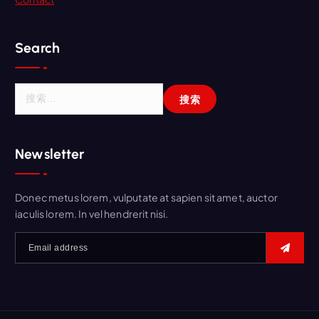
Search
搜
索
：
Newsletter
Donec metus lorem, vulputate at sapien sit amet, auctor
iaculis lorem. In vel hendrerit nisi.